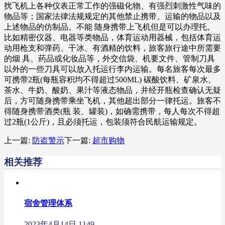
扰飞机上各种仪表正常工作的强磁化物、有强烈刺激性气味的
物品等；国家法律法规规定的其他禁止携带、运输的物品以及
上述物品的仿制品。不能 随身携带上飞机但是可以办理托。
比如精密仪器、电器等类物品，体育运动用器械，包括体育运
动用枪支和弹药、干冰、有酒精的饮料，旅客旅行途中所需要
的烟 具、药品或化妆品等，外交信袋、机要文件、管制刀具
以外的一些刀具可以放入托运行李内运输。每名旅客每次最多
可携带2瓶(每瓶容积均不得超过500ML) 碳酸饮料、矿泉水、
茶水、牛奶、酸奶、果汁等液态物品，并经开瓶检查确认无疑
后，方可随身携带乘坐飞机，其他超出部分一律托运。旅客不
得随身携带酒类(瓶 装、罐装)，如确需携带，每人每次不得超
过2瓶(1公斤)，且必须托运，包装须符合民航运输规定。
上一篇:
防盗警示
下一篇:
超市购物
相关推荐
宿舍管理体系
2023年4月14日
1149