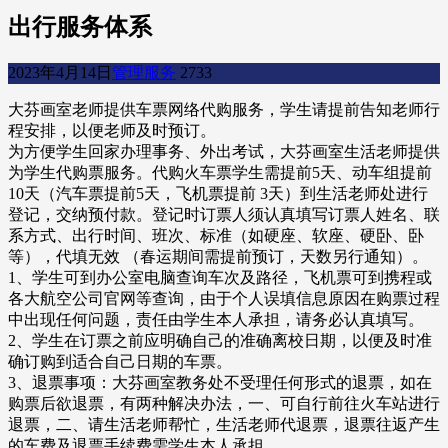
出行服务体系
2023年4月14日
管理服务
2733
大芬画室老师提供车票网络代购服务，学生请提前告知老师行
程安排，以便老师及时预订。
为方便学生回家办理事务、外出考试，大芬画室生活老师提供
为学生代购票服务。代购火车票学生需提前5天、动车组提前
10天（汽车票提前5天，飞机票提前 3天）到生活老师处进行
登记，交纳预付款。登记时订票人须认真填写订票人姓名、联
系方式、出行时间、班次、标准（如硬座、软座、硬卧、卧
等），代填无效 （春运期间需提前预订，天数另行通知）。
1、学生可到办公室电脑查询车次及路径，飞机票可到携程或
各大航空公司官网等查询，由于个人误填信息原因在购票过程
中出现任何问题，责任由学生本人承担，请务必认真填写。
2、学生在订票之前应明确自己的准确离校日期，以便及时准
确订购到适合自己日期的车票。
3、退票事项：大芬画室教务处不受理任何形式的退票，如在
购票后欲退票，有两种解决办法，一、可自行前往火车站进行
退票，二、请生活老师帮忙，生活老师代退票，退票往返产生
的车费及退票手续费需学生本人承担。