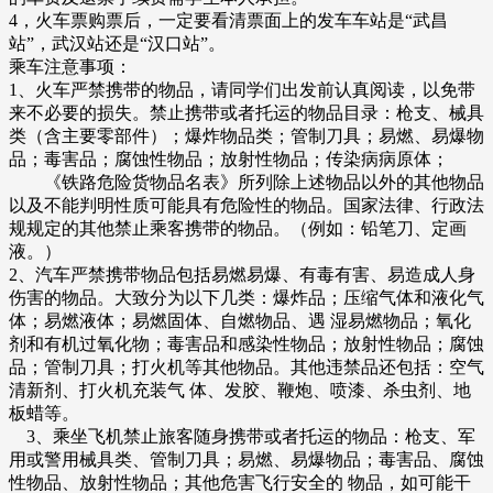
4，火车票购票后，一定要看清票面上的发车车站是“武昌
站”，武汉站还是“汉口站”。
乘车注意事项：
1、火车严禁携带的物品，请同学们出发前认真阅读，以免带
来不必要的损失。禁止携带或者托运的物品目录：枪支、械具
类（含主要零部件）；爆炸物品类；管制刀具；易燃、易爆物
品；毒害品；腐蚀性物品；放射性物品；传染病病原体；
《铁路危险货物品名表》所列除上述物品以外的其他物品
以及不能判明性质可能具有危险性的物品。国家法律、行政法
规规定的其他禁止乘客携带的物品。（例如：铅笔刀、定画
液。）
2、汽车严禁携带物品包括易燃易爆、有毒有害、易造成人身
伤害的物品。大致分为以下几类：爆炸品；压缩气体和液化气
体；易燃液体；易燃固体、自燃物品、遇 湿易燃物品；氧化
剂和有机过氧化物；毒害品和感染性物品；放射性物品；腐蚀
品；管制刀具；打火机等其他物品。其他违禁品还包括：空气
清新剂、打火机充装气 体、发胶、鞭炮、喷漆、杀虫剂、地
板蜡等。
3、乘坐飞机禁止旅客随身携带或者托运的物品：枪支、军
用或警用械具类、管制刀具；易燃、易爆物品；毒害品、腐蚀
性物品、放射性物品；其他危害飞行安全的 物品，如可能干